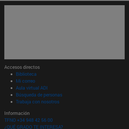
Accesos directos
(abre en nueva ventana)
Biblioteca
(abre en nueva ventana)
Mi correo
(abre en nueva ventana)
Aula virtual ADI
(abre en nueva ventana)
Búsqueda de personas
(abre en nueva ventana)
Trabaja con nosotros
Información
TFNO +34 948 42 56 00
¿QUÉ GRADO TE INTERESA?