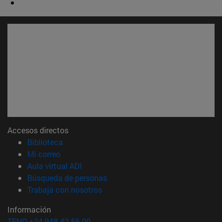
Accesos directos
(abre en nueva ventana)
Biblioteca
(abre en nueva ventana)
Mi correo
(abre en nueva ventana)
Aula virtual ADI
(abre en nueva ventana)
Búsqueda de personas
(abre en nueva ventana)
Trabaja con nosotros
Información
TFNO +34 948 42 56 00