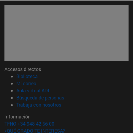
Accesos directos
(abre en nueva ventana)
Biblioteca
(abre en nueva ventana)
Mi correo
(abre en nueva ventana)
Aula virtual ADI
(abre en nueva ventana)
Búsqueda de personas
(abre en nueva ventana)
Trabaja con nosotros
Información
TFNO +34 948 42 56 00
¿QUÉ GRADO TE INTERESA?