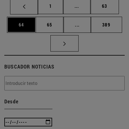
Página
Páginas intermedias Us
Página
1
...
63
Página
Página
Páginas intermedias U
Página
64
65
...
389
BUSCADOR NOTICIAS
Desde