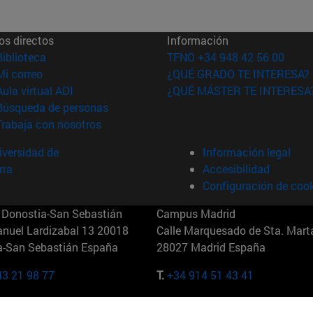
os directos
Información
(abre en nueva ventana)
Biblioteca
TFNO +34 948 42 56 00
(abre en nueva ventana)
Mi correo
¿QUÉ GRADO TE INTERESA?
(abre en nueva ventana)
Aula virtual ADI
¿QUÉ MÁSTER TE INTERESA
(abre en nueva ventana)
Búsqueda de personas
(abre en nueva ventana)
Trabaja con nosotros
versidad de
Información legal
rra
Accesibilidad
Configuración de coo
Donostia-San Sebastián
Campus Madrid
anuel Lardizabal 13 20018
Calle Marquesado de Sta. Marta
a-San Sebastián España
28027 Madrid España
43 21 98 77
T.
+34 914 51 43 41
Nueva York (IESE)
Campus Munich (IESE)