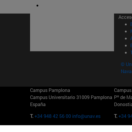
Acces
© Uni
Nava
Campus Pamplona
Campus 
Campus Universitario 31009 Pamplona
Pº de M
España
Donosti
T.
+34 948 42 56 00
info@unav.es
T.
+34 9
Campus Madrid (IESE)
Campus 