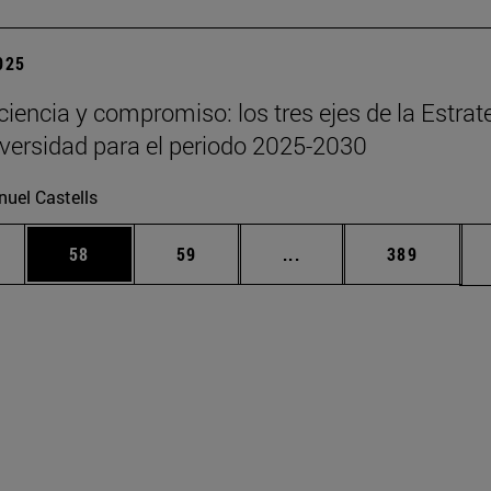
2025
 ciencia y compromiso: los tres ejes de la Estrat
iversidad para el periodo 2025-2030
uel Castells
edias Use TAB para desplazarse.
ina
Página
Página
Páginas intermedias Us
Página
58
59
...
389