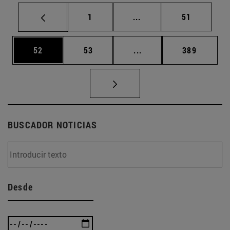
Página
Páginas intermedias Us
Página
1
...
51
Página
Página
Páginas intermedias U
Página
52
53
...
389
BUSCADOR NOTICIAS
Desde