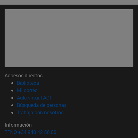
Accesos directos
(abre en nueva ventana)
Biblioteca
(abre en nueva ventana)
Mi correo
(abre en nueva ventana)
Aula virtual ADI
(abre en nueva ventana)
Búsqueda de personas
(abre en nueva ventana)
Trabaja con nosotros
Información
TFNO +34 948 42 56 00