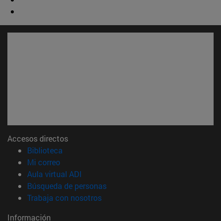
Accesos directos
(abre en nueva ventana)
Biblioteca
(abre en nueva ventana)
Mi correo
(abre en nueva ventana)
Aula virtual ADI
(abre en nueva ventana)
Búsqueda de personas
(abre en nueva ventana)
Trabaja con nosotros
Información