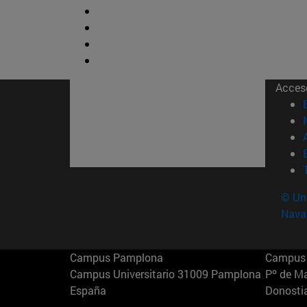
Acces
© Uni
Nava
Campus Pamplona
Campus 
Campus Universitario 31009 Pamplona
Pº de M
España
Donosti