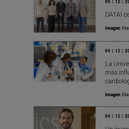
09 | 12 | 
DATAI ce
Imagen
Man
04 | 12 | 
La Univer
más infl
cardiolo
Imagen
Man
04 | 12 | 
Un inves