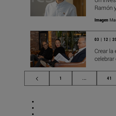
Ramón y 
Imagen
Man
03 | 12 | 
Crear la
celebrar
Página
Páginas interm
Pág
1
...
41