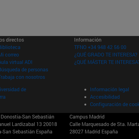
os directos
Información
(abre en nueva ventana)
Biblioteca
TFNO +34 948 42 56 00
(abre en nueva ventana)
Mi correo
¿QUÉ GRADO TE INTERESA?
(abre en nueva ventana)
Aula virtual ADI
¿QUÉ MÁSTER TE INTERESA
(abre en nueva ventana)
Búsqueda de personas
(abre en nueva ventana)
Trabaja con nosotros
versidad de
Información legal
rra
Accesibilidad
Configuración de coo
Donostia-San Sebastián
Campus Madrid
anuel Lardizabal 13 20018
Calle Marquesado de Sta. Marta
a-San Sebastián España
28027 Madrid España