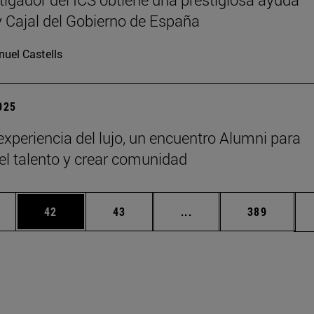
Cajal del Gobierno de España
uel Castells
2025
 experiencia del lujo, un encuentro Alumni para
 el talento y crear comunidad
edias Use TAB para desplazarse.
ina
Página
Página
Páginas intermedias Us
Página
42
43
...
389