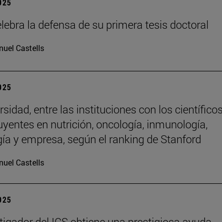
2025
lebra la defensa de su primera tesis doctoral
uel Castells
2025
sidad, entre las instituciones con los científico
uyentes en nutrición, oncología, inmunología,
gía y empresa, según el ranking de Stanford
uel Castells
2025
tigador del ICS obtiene una prestigiosa ayuda