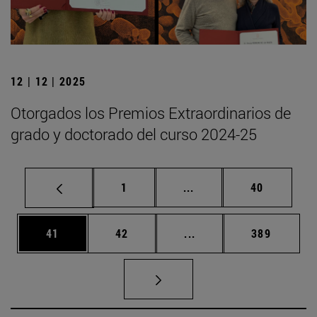
12 | 12 | 2025
Otorgados los Premios Extraordinarios de
grado y doctorado del curso 2024-25
Página
Páginas intermedias Us
Página
1
...
40
Página
Página
Páginas intermedias U
Página
41
42
...
389