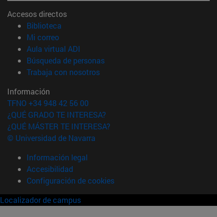
Accesos directos
(abre en nueva ventana)
Biblioteca
(abre en nueva ventana)
Mi correo
(abre en nueva ventana)
Aula virtual ADI
(abre en nueva ventana)
Búsqueda de personas
(abre en nueva ventana)
Trabaja con nosotros
Información
TFNO +34 948 42 56 00
¿QUÉ GRADO TE INTERESA?
¿QUÉ MÁSTER TE INTERESA?
© Universidad de Navarra
Información legal
Accesibilidad
Configuración de cookies
Localizador de campus