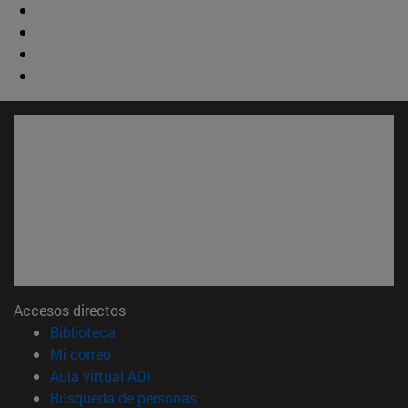
Accesos directos
(abre en nueva ventana)
Biblioteca
(abre en nueva ventana)
Mi correo
(abre en nueva ventana)
Aula virtual ADI
(abre en nueva ventana)
Búsqueda de personas