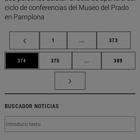
ciclo de conferencias del Museo del Prado
en Pamplona
Página
Páginas intermedias Us
Página
1
...
373
Página
Página
Páginas intermedias 
Página
374
375
...
389
BUSCADOR NOTICIAS