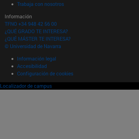
(abre en nueva ventana)
Trabaja con nosotros
Información
TFNO +34 948 42 56 00
¿QUÉ GRADO TE INTERESA?
¿QUÉ MÁSTER TE INTERESA?
© Universidad de Navarra
Información legal
Accesibilidad
Configuración de cookies
Localizador de campus