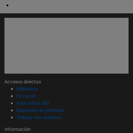
Accesos directos
(abre en nueva ventana)
Biblioteca
(abre en nueva ventana)
Mi correo
(abre en nueva ventana)
Aula virtual ADI
(abre en nueva ventana)
Búsqueda de personas
(abre en nueva ventana)
Trabaja con nosotros
Información