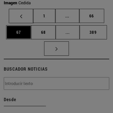
Imagen
Cedida
Página
Páginas intermedias Us
Página
1
...
66
Página
Página
Páginas intermedias U
Página
67
68
...
389
BUSCADOR NOTICIAS
Desde