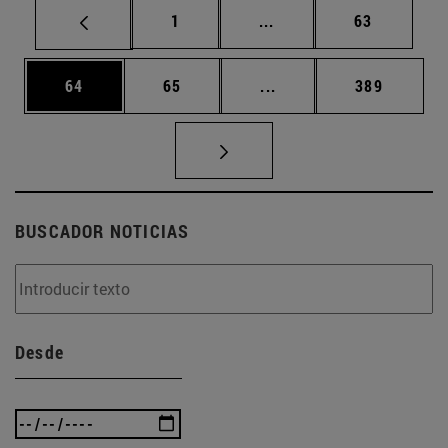
Página
Páginas intermedias Us
Página
1
...
63
Página
Página
Páginas intermedias U
Página
64
65
...
389
BUSCADOR NOTICIAS
Desde