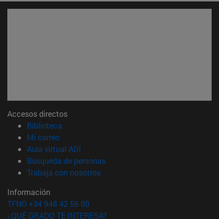
Accesos directos
(abre en nueva ventana)
Biblioteca
(abre en nueva ventana)
Mi correo
(abre en nueva ventana)
Aula virtual ADI
(abre en nueva ventana)
Búsqueda de personas
(abre en nueva ventana)
Trabaja con nosotros
Información
TFNO +34 948 42 56 00
¿QUÉ GRADO TE INTERESA?