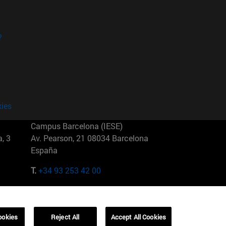
?
kies
Campus Barcelona (IESE)
, 3
Av. Pearson, 21 08034 Barcelona
España
T.
+34 93 253 42 00
Campus Sao Paulo (IESE)
5
Rua Martiniano de Carvalho, 573
01321001 Bela Vista Brasil
ookies
Reject All
Accept All Cookies