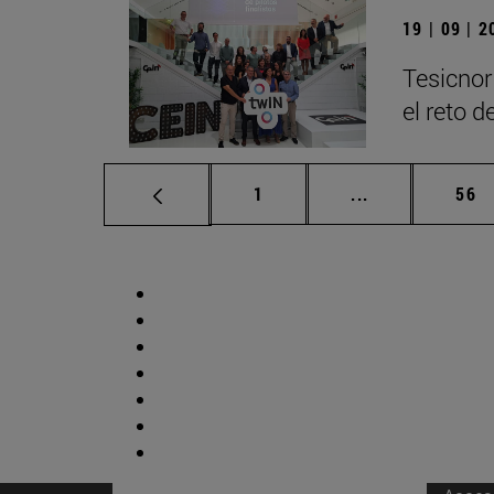
19 | 09 | 
Tesicnor
el reto 
Página
Páginas interm
Pág
1
...
56