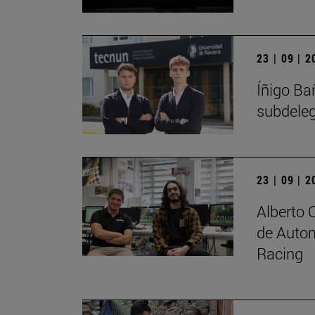
23 | 09 | 
Íñigo Ba
subdele
23 | 09 | 
Alberto 
de Autom
Racing