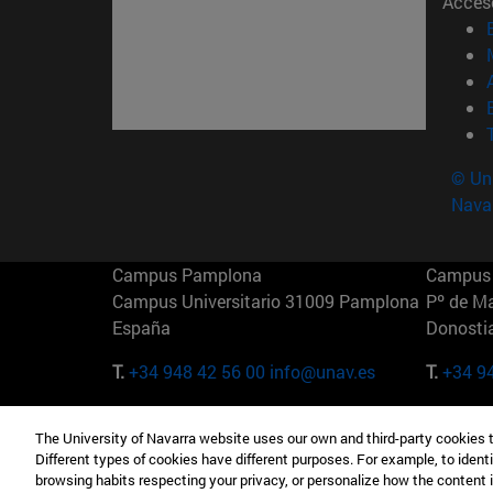
Acces
© Uni
Nava
Campus Pamplona
Campus 
Campus Universitario 31009 Pamplona
Pº de M
España
Donosti
T.
+34 948 42 56 00
info@unav.es
T.
+34 9
Campus Madrid (IESE)
Campus 
The University of Navarra website uses our own and third-party cookies 
Camino del Cerro Águila 3 28023
165 W 5
Different types of cookies have different purposes. For example, to identi
Madrid España
EE.UU
browsing habits respecting your privacy, or personalize how the content 