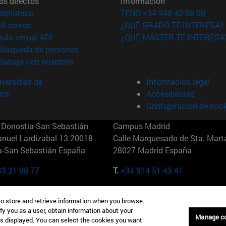
os directos
Información
(abre en nueva ventana)
Biblioteca
TFNO +34 948 42 56 00
(abre en nueva ventana)
Mi correo
¿QUÉ GRADO TE INTERESA?
(abre en nueva ventana)
Aula virtual ADI
¿QUÉ MÁSTER TE INTERESA
(abre en nueva ventana)
Búsqueda de personas
(abre en nueva ventana)
Trabaja con nosotros
versidad de
Información legal
rra
Accesibilidad
Configuración de coo
Donostia-San Sebastián
Campus Madrid
anuel Lardizabal 13 20018
Calle Marquesado de Sta. Marta
a-San Sebastián España
28027 Madrid España
43 21 98 77
T.
+34 914 51 43 41
Nueva York (IESE)
Campus Munich (IESE)
to store and retrieve information when you browse.
7th St 10019-2201 Nueva York
Maria-Theresia-Straße 15 8167
fy you as a user, obtain information about your
Múnich Alemania
Manage c
is displayed. You can select the cookies you want