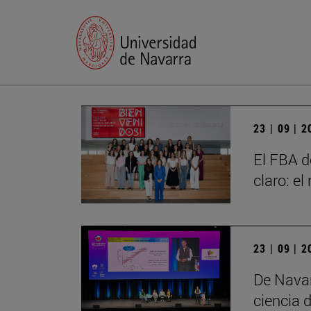
23 | 09 | 
El FBA d
claro: e
23 | 09 | 
De Navar
ciencia d