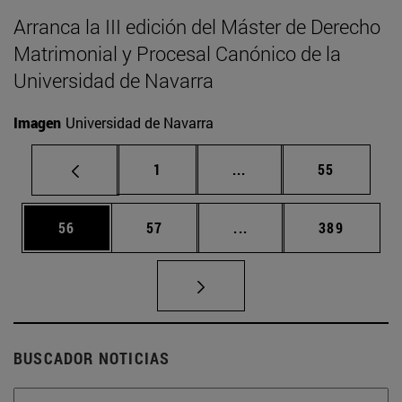
Arranca la III edición del Máster de Derecho
Matrimonial y Procesal Canónico de la
Universidad de Navarra
Imagen
Universidad de Navarra
Página
Páginas intermedias Us
Página
1
...
55
Página
Página
Páginas intermedias U
Página
56
57
...
389
BUSCADOR NOTICIAS