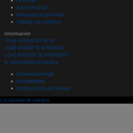
Mi correo
(abre en nueva ventana)
Aula virtual ADI
(abre en nueva ventana)
Búsqueda de personas
(abre en nueva ventana)
Trabaja con nosotros
Información
TFNO +34 948 42 56 00
¿QUÉ GRADO TE INTERESA?
¿QUÉ MÁSTER TE INTERESA?
© Universidad de Navarra
Información legal
Accesibilidad
Configuración de cookies
Localizador de campus