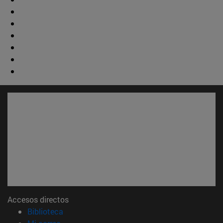
Accesos directos
(abre en nueva ventana)
Biblioteca
(abre en nueva ventana)