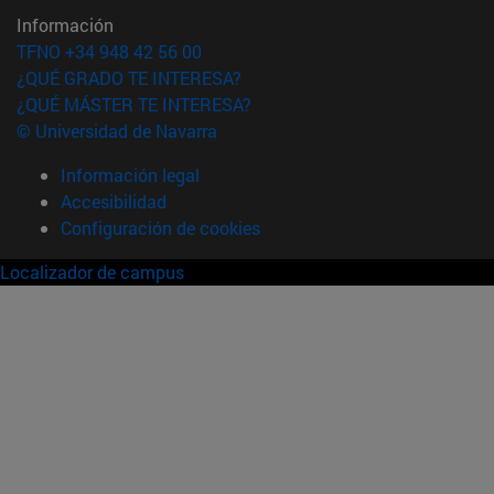
Información
TFNO +34 948 42 56 00
¿QUÉ GRADO TE INTERESA?
¿QUÉ MÁSTER TE INTERESA?
© Universidad de Navarra
Información legal
Accesibilidad
Configuración de cookies
Localizador de campus