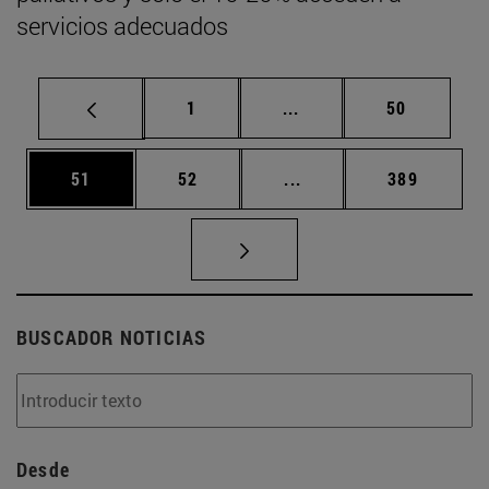
servicios adecuados
Página
Páginas intermedias Us
Página
1
...
50
Página
Página
Páginas intermedias U
Página
51
52
...
389
BUSCADOR NOTICIAS
Desde