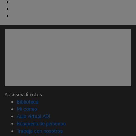
Accesos directos
(abre en nueva ventana)
Biblioteca
(abre en nueva ventana)
Mi correo
(abre en nueva ventana)
Aula virtual ADI
(abre en nueva ventana)
Búsqueda de personas
(abre en nueva ventana)
Trabaja con nosotros