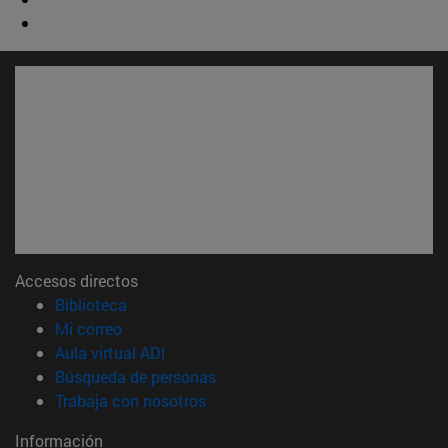
Accesos directos
(abre en nueva ventana)
Biblioteca
(abre en nueva ventana)
Mi correo
(abre en nueva ventana)
Aula virtual ADI
(abre en nueva ventana)
Búsqueda de personas
(abre en nueva ventana)
Trabaja con nosotros
Información