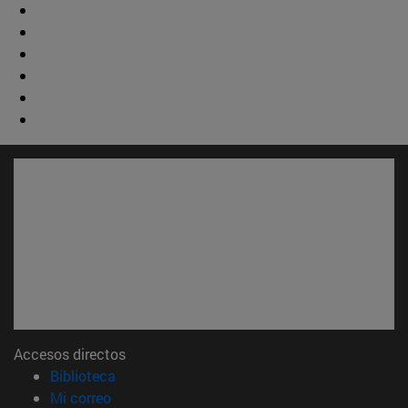
Accesos directos
(abre en nueva ventana)
Biblioteca
(abre en nueva ventana)
Mi correo