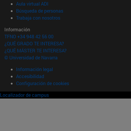
(abre en nueva ventana)
Aula virtual ADI
(abre en nueva ventana)
Búsqueda de personas
(abre en nueva ventana)
Trabaja con nosotros
Información
TFNO +34 948 42 56 00
¿QUÉ GRADO TE INTERESA?
¿QUÉ MÁSTER TE INTERESA?
© Universidad de Navarra
Información legal
Accesibilidad
Configuración de cookies
Localizador de campus