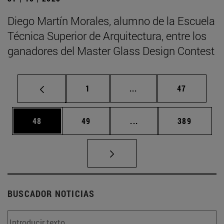
Diego Martín Morales, alumno de la Escuela
Técnica Superior de Arquitectura, entre los
ganadores del Master Glass Design Contest
Página
Páginas intermedias Us
Página
1
...
47
Página
Página
Páginas intermedias U
Página
48
49
...
389
BUSCADOR NOTICIAS