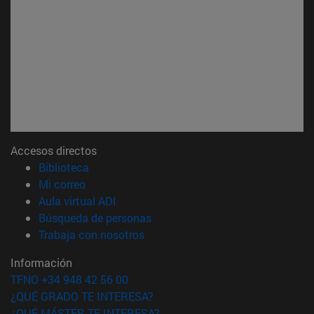
Accesos directos
(abre en nueva ventana)
Biblioteca
(abre en nueva ventana)
Mi correo
(abre en nueva ventana)
Aula virtual ADI
(abre en nueva ventana)
Búsqueda de personas
(abre en nueva ventana)
Trabaja con nosotros
Información
TFNO +34 948 42 56 00
¿QUÉ GRADO TE INTERESA?
¿QUÉ MÁSTER TE INTERESA?