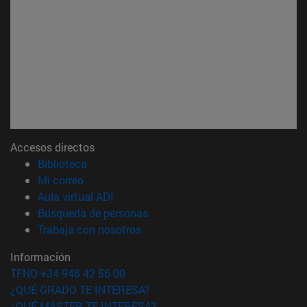
Accesos directos
(abre en nueva ventana)
Biblioteca
(abre en nueva ventana)
Mi correo
(abre en nueva ventana)
Aula virtual ADI
(abre en nueva ventana)
Búsqueda de personas
(abre en nueva ventana)
Trabaja con nosotros
Información
TFNO +34 948 42 56 00
¿QUÉ GRADO TE INTERESA?
¿QUÉ MÁSTER TE INTERESA?