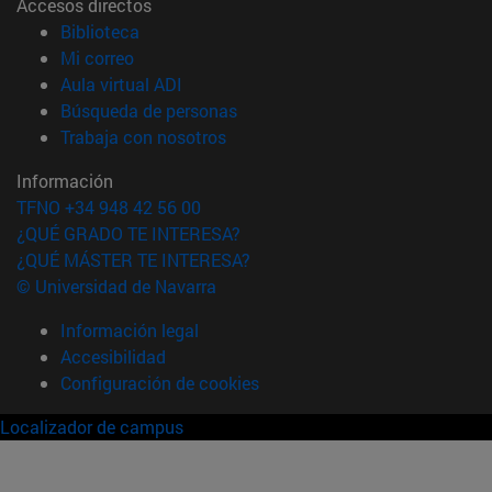
Accesos directos
(abre en nueva ventana)
Biblioteca
(abre en nueva ventana)
Mi correo
(abre en nueva ventana)
Aula virtual ADI
(abre en nueva ventana)
Búsqueda de personas
(abre en nueva ventana)
Trabaja con nosotros
Información
TFNO +34 948 42 56 00
¿QUÉ GRADO TE INTERESA?
¿QUÉ MÁSTER TE INTERESA?
© Universidad de Navarra
Información legal
Accesibilidad
Configuración de cookies
Localizador de campus