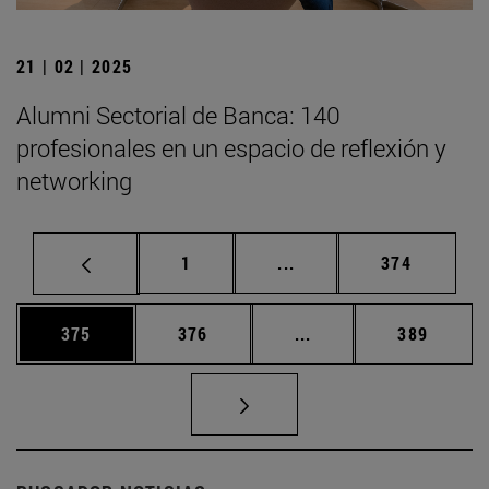
21 | 02 | 2025
Alumni Sectorial de Banca: 140
profesionales en un espacio de reflexión y
networking
Página
Páginas intermedias Us
Página
1
...
374
Página
Página
Páginas intermedias 
Página
375
376
...
389