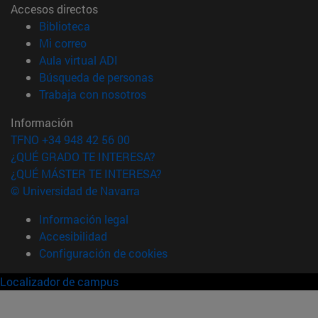
Accesos directos
(abre en nueva ventana)
Biblioteca
(abre en nueva ventana)
Mi correo
(abre en nueva ventana)
Aula virtual ADI
(abre en nueva ventana)
Búsqueda de personas
(abre en nueva ventana)
Trabaja con nosotros
Información
TFNO +34 948 42 56 00
¿QUÉ GRADO TE INTERESA?
¿QUÉ MÁSTER TE INTERESA?
© Universidad de Navarra
Información legal
Accesibilidad
Configuración de cookies
Localizador de campus