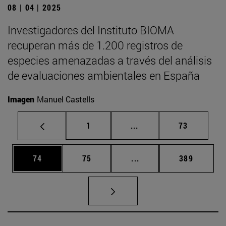
08 | 04 | 2025
Investigadores del Instituto BIOMA
recuperan más de 1.200 registros de
especies amenazadas a través del análisis
de evaluaciones ambientales en España
Imagen
Manuel Castells
Página
Páginas intermedias Us
Página
1
...
73
Página
Página
Páginas intermedias U
Página
74
75
...
389