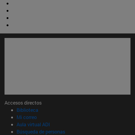
Accesos directos
(abre en nueva ventana)
Biblioteca
(abre en nueva ventana)
Mi correo
(abre en nueva ventana)
Aula virtual ADI
(abre en nueva ventana)
Búsqueda de personas