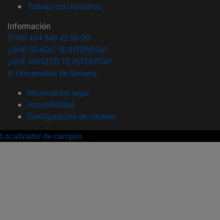
(abre en nueva ventana)
Trabaja con nosotros
Información
TFNO +34 948 42 56 00
¿QUÉ GRADO TE INTERESA?
¿QUÉ MÁSTER TE INTERESA?
© Universidad de Navarra
Información legal
Accesibilidad
Configuración de cookies
Localizador de campus