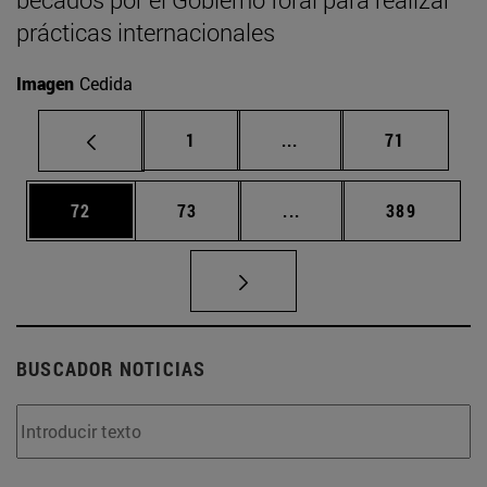
prácticas internacionales
Imagen
Cedida
Página
Páginas intermedias Us
Página
1
...
71
Página
Página
Páginas intermedias U
Página
72
73
...
389
BUSCADOR NOTICIAS