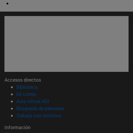
Accesos directos
(abre en nueva ventana)
Biblioteca
(abre en nueva ventana)
Mi correo
(abre en nueva ventana)
Aula virtual ADI
(abre en nueva ventana)
Búsqueda de personas
(abre en nueva ventana)
Trabaja con nosotros
Información