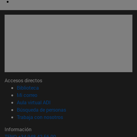
Accesos directos
(abre en nueva ventana)
Biblioteca
(abre en nueva ventana)
Mi correo
(abre en nueva ventana)
Aula virtual ADI
(abre en nueva ventana)
Búsqueda de personas
(abre en nueva ventana)
Trabaja con nosotros
Información
TFNO +34 948 42 56 00