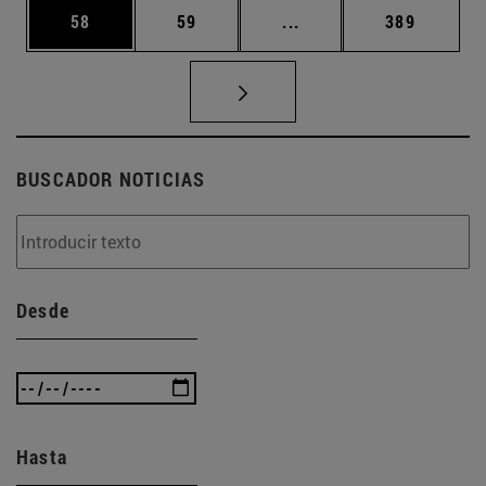
Página
Página
Páginas intermedias U
Página
58
59
...
389
BUSCADOR NOTICIAS
Desde
Hasta