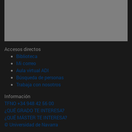
Accesos directos
(abre en nueva ventana)
Biblioteca
(abre en nueva ventana)
Mi correo
(abre en nueva ventana)
Aula virtual ADI
(abre en nueva ventana)
Búsqueda de personas
(abre en nueva ventana)
Trabaja con nosotros
Información
TFNO +34 948 42 56 00
¿QUÉ GRADO TE INTERESA?
¿QUÉ MÁSTER TE INTERESA?
© Universidad de Navarra