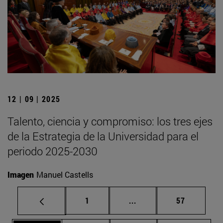
12 | 09 | 2025
Talento, ciencia y compromiso: los tres ejes
de la Estrategia de la Universidad para el
periodo 2025-2030
Imagen
Manuel Castells
Página
Páginas intermedias Us
Página
1
...
57