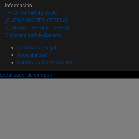
Información
TFNO +34 948 42 56 00
¿QUÉ GRADO TE INTERESA?
¿QUÉ MÁSTER TE INTERESA?
© Universidad de Navarra
Información legal
Accesibilidad
Configuración de cookies
Localizador de campus