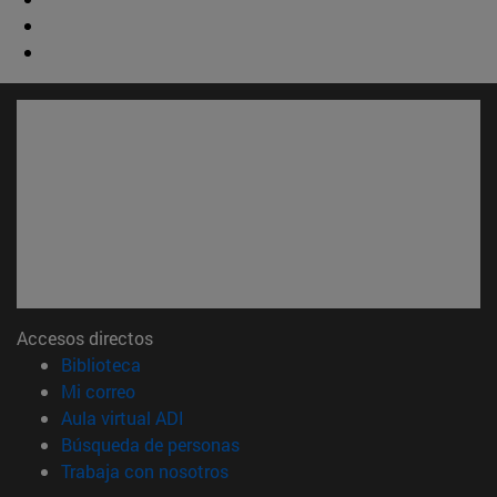
Accesos directos
(abre en nueva ventana)
Biblioteca
(abre en nueva ventana)
Mi correo
(abre en nueva ventana)
Aula virtual ADI
(abre en nueva ventana)
Búsqueda de personas
(abre en nueva ventana)
Trabaja con nosotros