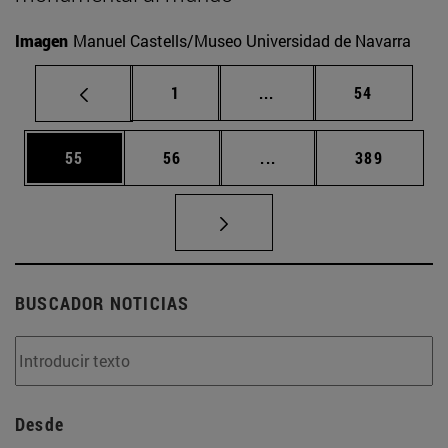
Imagen
Manuel Castells/Museo Universidad de Navarra
Página
Páginas intermedias Us
Página
1
...
54
Página
Página
Páginas intermedias U
Página
55
56
...
389
BUSCADOR NOTICIAS
Desde