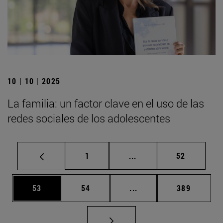
10 | 10 | 2025
La familia: un factor clave en el uso de las
redes sociales de los adolescentes
Página
Páginas intermedias Us
Página
1
...
52
Página
Página
Páginas intermedias U
Página
53
54
...
389