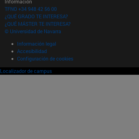
Información
TFNO +34 948 42 56 00
¿QUÉ GRADO TE INTERESA?
¿QUÉ MÁSTER TE INTERESA?
© Universidad de Navarra
Información legal
Accesibilidad
Configuración de cookies
Localizador de campus