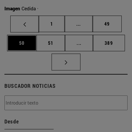
Imagen
Cedida ·
Página
Páginas intermedias Us
Página
1
...
49
Página
Página
Páginas intermedias U
Página
50
51
...
389
BUSCADOR NOTICIAS
Desde