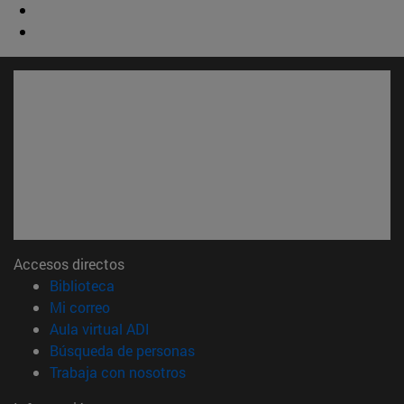
Accesos directos
(abre en nueva ventana)
Biblioteca
(abre en nueva ventana)
Mi correo
(abre en nueva ventana)
Aula virtual ADI
(abre en nueva ventana)
Búsqueda de personas
(abre en nueva ventana)
Trabaja con nosotros