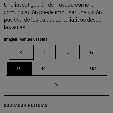
Una investigación demuestra cómo la
comunicación puede impulsar una visión
positiva de los cuidados paliativos desde
las aulas
Imagen
Manuel Castells
Página
Páginas intermedias Us
Página
1
...
47
Página
Página
Páginas intermedias U
Página
48
49
...
389
BUSCADOR NOTICIAS