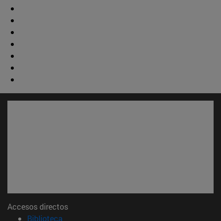
Accesos directos
(abre en nueva ventana)
Biblioteca