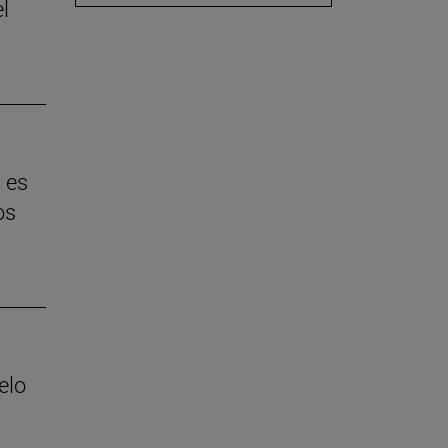
l
 es
os
elo