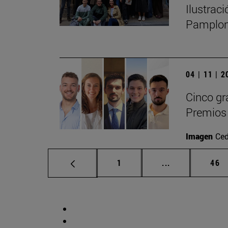
Ilustrac
Pamplo
04 | 11 | 
Cinco gr
Premios 
Imagen
Ced
Página
Páginas interm
Pág
1
...
46