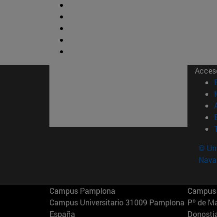
Acces
© Uni
Nava
Campus Pamplona
Campus 
Campus Universitario 31009 Pamplona
Pº de M
España
Donosti