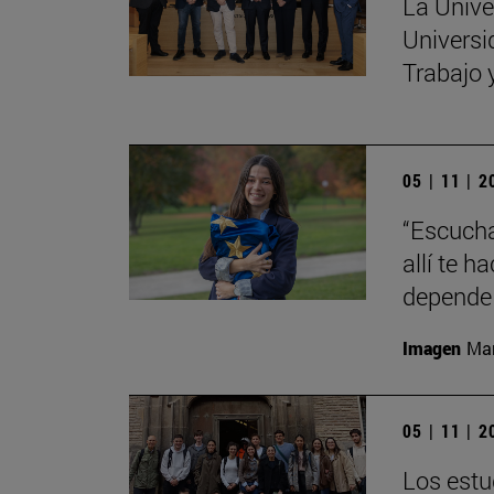
La Unive
Universi
Trabajo 
05 | 11 | 
“Escucha
allí te 
depende 
Imagen
Man
05 | 11 | 
Los estu