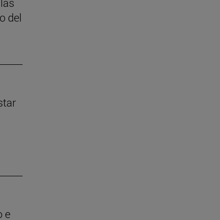
 las
o del
star
o e