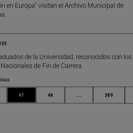
ión en Europa” visitan el Archivo Municipal de
na
2025
aduados de la Universidad, reconocidos con los
Nacionales de Fin de Carrera
idas
edias Use TAB para desplazarse.
ina
Página
Página
Páginas intermedias Us
Página
47
48
...
389