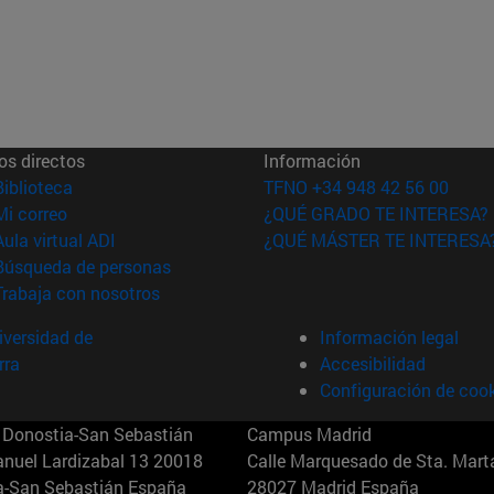
os directos
Información
(abre en nueva ventana)
Biblioteca
TFNO +34 948 42 56 00
(abre en nueva ventana)
Mi correo
¿QUÉ GRADO TE INTERESA?
(abre en nueva ventana)
Aula virtual ADI
¿QUÉ MÁSTER TE INTERESA
(abre en nueva ventana)
Búsqueda de personas
(abre en nueva ventana)
Trabaja con nosotros
versidad de
Información legal
rra
Accesibilidad
Configuración de coo
Donostia-San Sebastián
Campus Madrid
anuel Lardizabal 13 20018
Calle Marquesado de Sta. Marta
a-San Sebastián España
28027 Madrid España