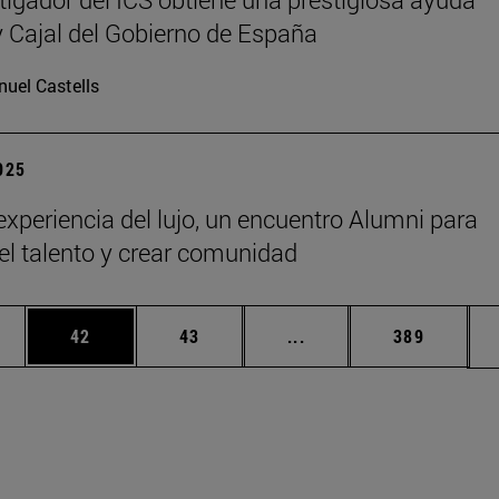
Cajal del Gobierno de España
uel Castells
2025
 experiencia del lujo, un encuentro Alumni para
 el talento y crear comunidad
edias Use TAB para desplazarse.
ina
Página
Página
Páginas intermedias Us
Página
42
43
...
389