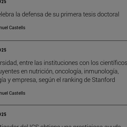
2025
lebra la defensa de su primera tesis doctoral
uel Castells
2025
sidad, entre las instituciones con los científico
uyentes en nutrición, oncología, inmunología,
gía y empresa, según el ranking de Stanford
uel Castells
2025
tigador del ICS obtiene una prestigiosa ayuda