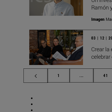
Ramón y 
Imagen
Man
03 | 12 | 
Crear la
celebrar
Página
Páginas interm
Pág
1
...
41