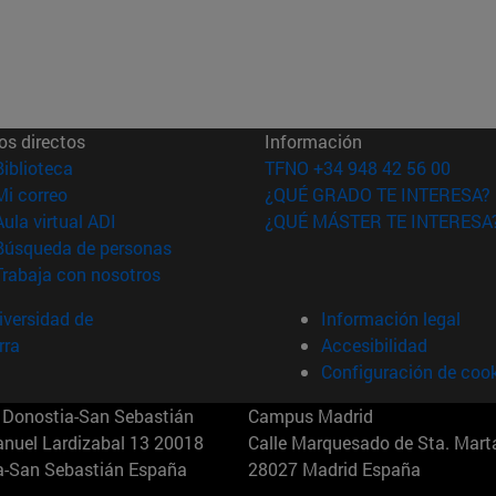
os directos
Información
(abre en nueva ventana)
Biblioteca
TFNO +34 948 42 56 00
(abre en nueva ventana)
Mi correo
¿QUÉ GRADO TE INTERESA?
(abre en nueva ventana)
Aula virtual ADI
¿QUÉ MÁSTER TE INTERESA
(abre en nueva ventana)
Búsqueda de personas
(abre en nueva ventana)
Trabaja con nosotros
versidad de
Información legal
rra
Accesibilidad
Configuración de coo
Donostia-San Sebastián
Campus Madrid
anuel Lardizabal 13 20018
Calle Marquesado de Sta. Marta
a-San Sebastián España
28027 Madrid España