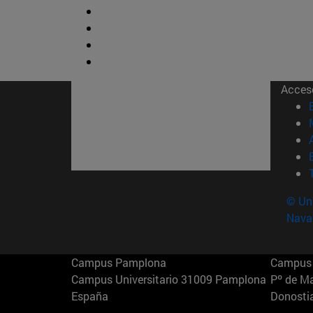
Acces
© Uni
Nava
Campus Pamplona
Campus 
Campus Universitario 31009 Pamplona
Pº de M
España
Donosti