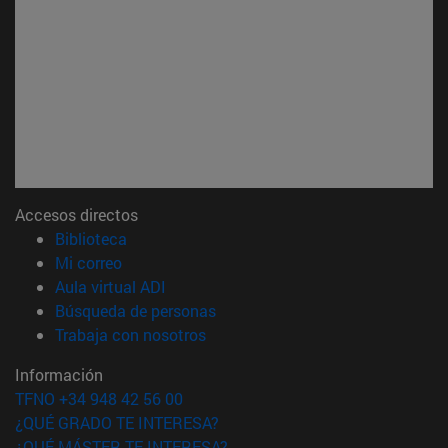
Accesos directos
(abre en nueva ventana)
Biblioteca
(abre en nueva ventana)
Mi correo
(abre en nueva ventana)
Aula virtual ADI
(abre en nueva ventana)
Búsqueda de personas
(abre en nueva ventana)
Trabaja con nosotros
Información
TFNO +34 948 42 56 00
¿QUÉ GRADO TE INTERESA?
¿QUÉ MÁSTER TE INTERESA?