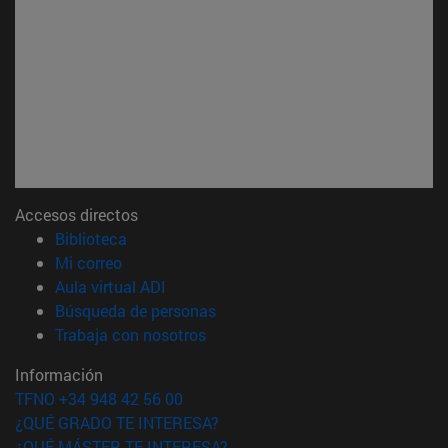
Accesos directos
(abre en nueva ventana)
Biblioteca
(abre en nueva ventana)
Mi correo
(abre en nueva ventana)
Aula virtual ADI
(abre en nueva ventana)
Búsqueda de personas
(abre en nueva ventana)
Trabaja con nosotros
Información
TFNO +34 948 42 56 00
¿QUÉ GRADO TE INTERESA?
¿QUÉ MÁSTER TE INTERESA?