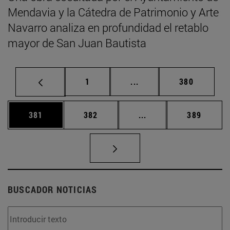
Mendavia y la Cátedra de Patrimonio y Arte
Navarro analiza en profundidad el retablo
mayor de San Juan Bautista
Página
Páginas intermedias Us
Página
1
...
380
Página
Página
Páginas intermedias 
Página
381
382
...
389
BUSCADOR NOTICIAS