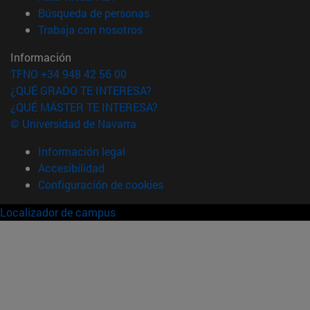
(abre en nueva ventana)
Búsqueda de personas
(abre en nueva ventana)
Trabaja con nosotros
Información
TFNO +34 948 42 56 00
¿QUÉ GRADO TE INTERESA?
¿QUÉ MÁSTER TE INTERESA?
© Universidad de Navarra
Información legal
Accesibilidad
Configuración de cookies
Localizador de campus