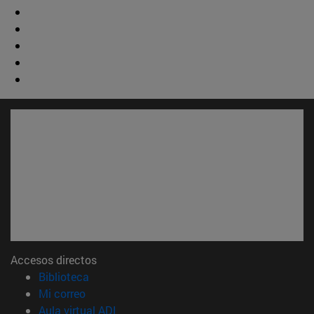
Accesos directos
(abre en nueva ventana)
Biblioteca
(abre en nueva ventana)
Mi correo
(abre en nueva ventana)
Aula virtual ADI