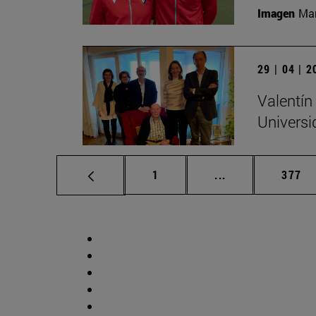
Imagen
Man
29 | 04 | 
Valentín
Universi
Página
Páginas intermed
Págin
1
...
377