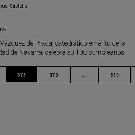
uel Castells
2025
 Vázquez de Prada, catedrático emérito de la
dad de Navarra, celebra su 100 cumpleaños
ias Use TAB para desplazarse.
a
Página
Página
Páginas intermedias 
Página
378
379
...
389