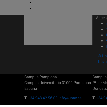
Acces
© Uni
Nava
Campus Pamplona
Campus 
Campus Universitario 31009 Pamplona
Pº de M
España
Donosti
T.
+34 948 42 56 00
info@unav.es
T.
+34 9