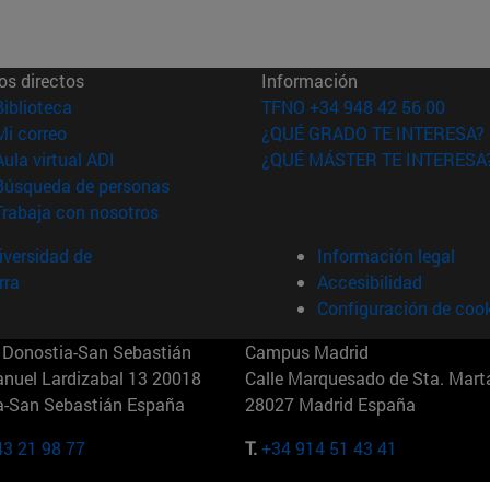
os directos
Información
(abre en nueva ventana)
Biblioteca
TFNO +34 948 42 56 00
(abre en nueva ventana)
Mi correo
¿QUÉ GRADO TE INTERESA?
(abre en nueva ventana)
Aula virtual ADI
¿QUÉ MÁSTER TE INTERESA
(abre en nueva ventana)
Búsqueda de personas
(abre en nueva ventana)
Trabaja con nosotros
versidad de
Información legal
rra
Accesibilidad
Configuración de coo
Donostia-San Sebastián
Campus Madrid
anuel Lardizabal 13 20018
Calle Marquesado de Sta. Marta
a-San Sebastián España
28027 Madrid España
43 21 98 77
T.
+34 914 51 43 41