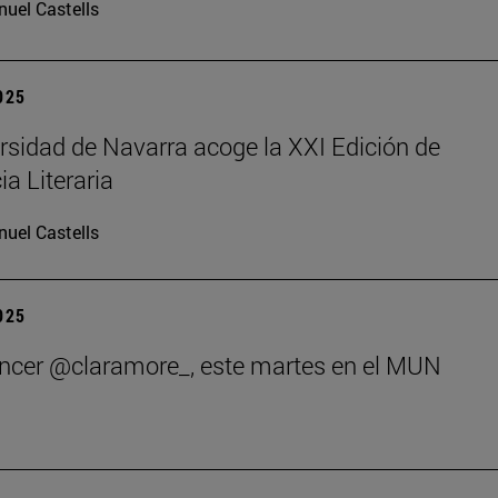
uel Castells
2025
rsidad de Navarra acoge la XXI Edición de
ia Literaria
uel Castells
2025
encer @claramore_, este martes en el MUN