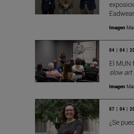
exposici
Eadwear
Imagen
Man
04 | 04 | 
El MUN f
slow art
Imagen
Man
07 | 04 | 
¿Se pued