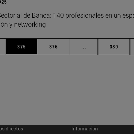
2025
ectorial de Banca: 140 profesionales en un esp
xión y networking
ias Use TAB para desplazarse.
a
Página
Página
Páginas intermedias 
Página
375
376
...
389
os directos
Información