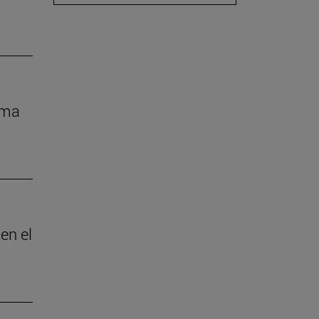
rma
en el