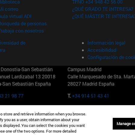
(abre en nueva ventana)
Biblioteca
TFNO +34 948 42 56 00
(abre en nueva ventana)
Mi correo
¿QUÉ GRADO TE INTERESA?
(abre en nueva ventana)
Aula virtual ADI
¿QUÉ MÁSTER TE INTERESA
(abre en nueva ventana)
Búsqueda de personas
(abre en nueva ventana)
Trabaja con nosotros
versidad de
Información legal
rra
Accesibilidad
Configuración de coo
Donostia-San Sebastián
Campus Madrid
anuel Lardizabal 13 20018
Calle Marquesado de Sta. Marta
a-San Sebastián España
28027 Madrid España
43 21 98 77
T.
+34 914 51 43 41
Nueva York (IESE)
Campus Munich (IESE)
to store and retrieve information when you browse.
7th St 10019-2201 Nueva York
Maria-Theresia-Straße 15 8167
fy you as a user, obtain information about your
Múnich Alemania
Manage c
is displayed. You can select the cookies you want
oose one of the two options. For more detailed
6 346 8850
T.
+49 89 24209790