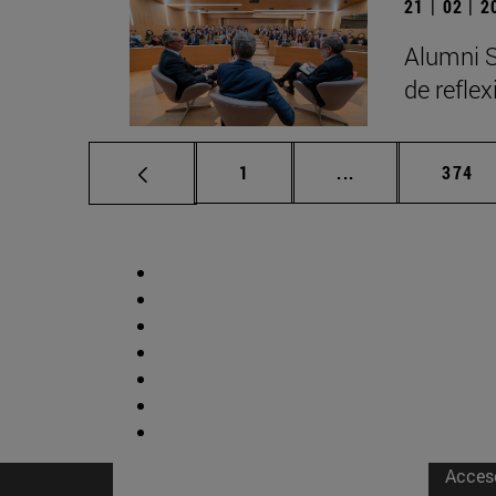
21 | 02 | 
Alumni S
de refle
Página
Páginas intermed
Págin
1
...
374
Acces