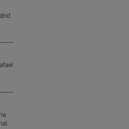
drid
afael
ria
nal.