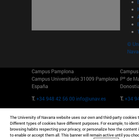
© Uni
Nava
Campus Pamplona
Campus 
Campus Universitario 31009 Pamplona
Pº de M
España
Donosti
T.
+34 948 42 56 00
info@unav.es
T.
+34 9
Campus Madrid (IESE)
Campus 
The University of Navarra website uses our own and third-party cookies 
Camino del Cerro Águila 3 28023
165 W 5
Different types of cookies have different purposes. For example, to identi
Madrid España
EE.UU
browsing habits respecting your privacy, or personalize how the content 
to enable or accept them all. This banner will remain active until you ch
T.
+34 912 11 30 00
T.
+1 64