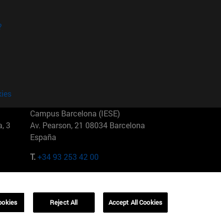
?
kies
Campus Barcelona (IESE)
, 3
Av. Pearson, 21 08034 Barcelona
España
T.
+34 93 253 42 00
Campus Sao Paulo (IESE)
5
Rua Martiniano de Carvalho, 573
01321001 Bela Vista Brasil
ookies
Reject All
Accept All Cookies
T.
+55 11 3177-8300