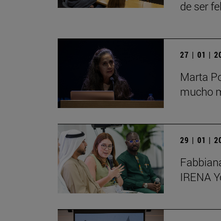
de ser fe
27 | 01 | 
Marta Po
mucho má
29 | 01 | 
Fabbiana
IRENA Y