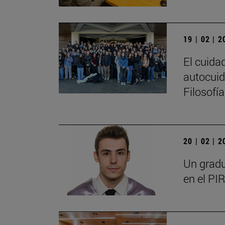
19 | 02 | 
El cuida
autocuid
Filosofí
20 | 02 | 
Un gradu
en el PIR