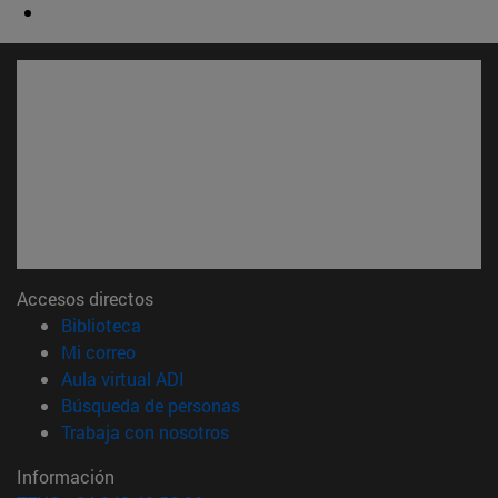
Accesos directos
(abre en nueva ventana)
Biblioteca
(abre en nueva ventana)
Mi correo
(abre en nueva ventana)
Aula virtual ADI
(abre en nueva ventana)
Búsqueda de personas
(abre en nueva ventana)
Trabaja con nosotros
Información