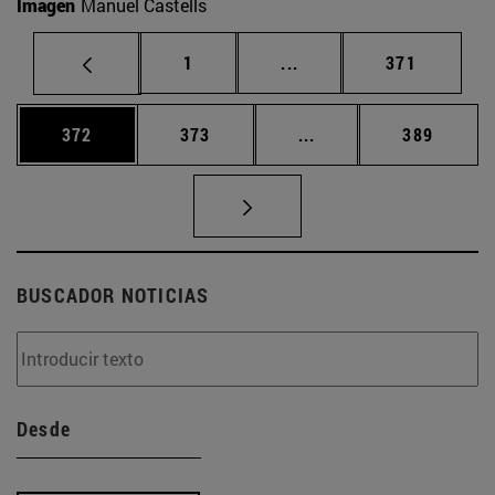
Imagen
Manuel Castells
Página
Páginas intermedias Us
Página
1
...
371
Página
Página
Páginas intermedias 
Página
372
373
...
389
BUSCADOR NOTICIAS
Desde