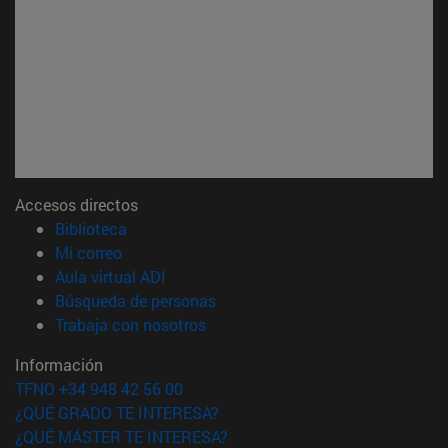
Accesos directos
(abre en nueva ventana)
Biblioteca
(abre en nueva ventana)
Mi correo
(abre en nueva ventana)
Aula virtual ADI
(abre en nueva ventana)
Búsqueda de personas
(abre en nueva ventana)
Trabaja con nosotros
Información
TFNO +34 948 42 56 00
¿QUÉ GRADO TE INTERESA?
¿QUÉ MÁSTER TE INTERESA?