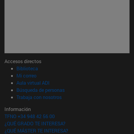
Accesos directos
(abre en nueva ventana)
Biblioteca
(abre en nueva ventana)
Mi correo
(abre en nueva ventana)
Aula virtual ADI
(abre en nueva ventana)
Búsqueda de personas
(abre en nueva ventana)
Trabaja con nosotros
Información
TFNO +34 948 42 56 00
¿QUÉ GRADO TE INTERESA?
¿QUÉ MÁSTER TE INTERESA?