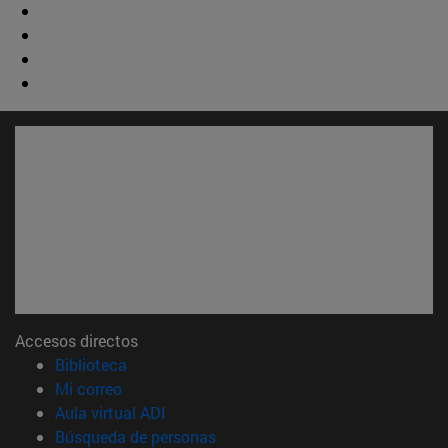
Accesos directos
(abre en nueva ventana)
Biblioteca
(abre en nueva ventana)
Mi correo
(abre en nueva ventana)
Aula virtual ADI
(abre en nueva ventana)
Búsqueda de personas