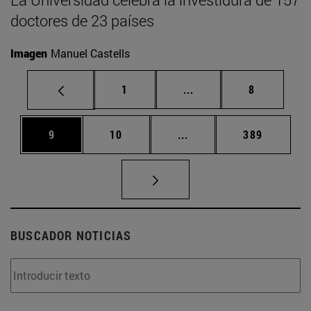
doctores de 23 países
Imagen
Manuel Castells
Página
Páginas intermedias U
Página
1
...
8
Página
Página
Páginas intermedias Us
Página
9
10
...
389
BUSCADOR NOTICIAS