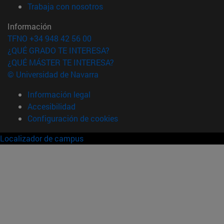
(abre en nueva ventana)
Trabaja con nosotros
Información
TFNO +34 948 42 56 00
¿QUÉ GRADO TE INTERESA?
¿QUÉ MÁSTER TE INTERESA?
© Universidad de Navarra
Información legal
Accesibilidad
Configuración de cookies
Localizador de campus