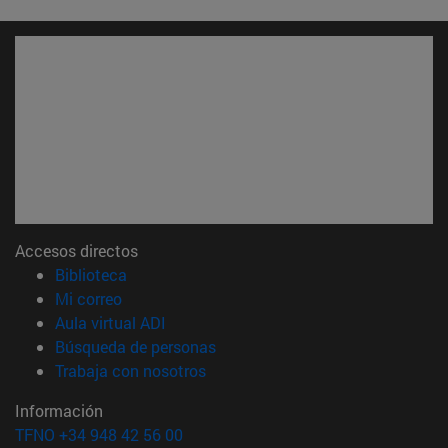
Accesos directos
(abre en nueva ventana)
Biblioteca
(abre en nueva ventana)
Mi correo
(abre en nueva ventana)
Aula virtual ADI
(abre en nueva ventana)
Búsqueda de personas
(abre en nueva ventana)
Trabaja con nosotros
Información
TFNO +34 948 42 56 00