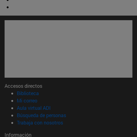
Accesos directos
(abre en nueva ventana)
Biblioteca
(abre en nueva ventana)
Mi correo
(abre en nueva ventana)
Aula virtual ADI
(abre en nueva ventana)
Búsqueda de personas
(abre en nueva ventana)
Trabaja con nosotros
Información