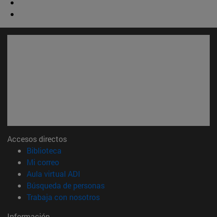
Accesos directos
(abre en nueva ventana)
Biblioteca
(abre en nueva ventana)
Mi correo
(abre en nueva ventana)
Aula virtual ADI
(abre en nueva ventana)
Búsqueda de personas
(abre en nueva ventana)
Trabaja con nosotros
Información