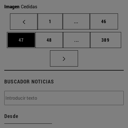
Imagen
Cedidas
Página
Páginas intermedias Us
Página
1
...
46
Página
Página
Páginas intermedias U
Página
47
48
...
389
BUSCADOR NOTICIAS
Desde