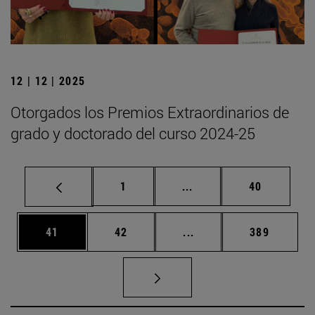
12 | 12 | 2025
Otorgados los Premios Extraordinarios de
grado y doctorado del curso 2024-25
Página
Páginas intermedias Us
Página
1
...
40
Página
Página
Páginas intermedias U
Página
41
42
...
389