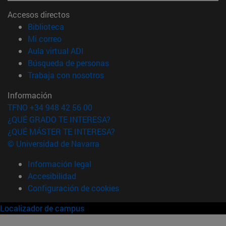
Accesos directos
(abre en nueva ventana)
Biblioteca
(abre en nueva ventana)
Mi correo
(abre en nueva ventana)
Aula virtual ADI
(abre en nueva ventana)
Búsqueda de personas
(abre en nueva ventana)
Trabaja con nosotros
Información
TFNO +34 948 42 56 00
¿QUÉ GRADO TE INTERESA?
¿QUÉ MÁSTER TE INTERESA?
© Universidad de Navarra
Información legal
Accesibilidad
Configuración de cookies
Localizador de campus