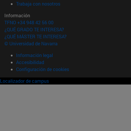
(abre en nueva ventana)
Trabaja con nosotros
Información
TFNO +34 948 42 56 00
¿QUÉ GRADO TE INTERESA?
¿QUÉ MÁSTER TE INTERESA?
© Universidad de Navarra
Información legal
Accesibilidad
Configuración de cookies
Localizador de campus