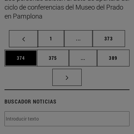
ciclo de conferencias del Museo del Prado
en Pamplona
Página
Páginas intermedias Us
Página
1
...
373
Página
Página
Páginas intermedias 
Página
374
375
...
389
BUSCADOR NOTICIAS