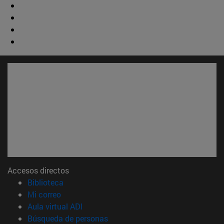
Accesos directos
(abre en nueva ventana)
Biblioteca
(abre en nueva ventana)
Mi correo
(abre en nueva ventana)
Aula virtual ADI
(abre en nueva ventana)
Búsqueda de personas