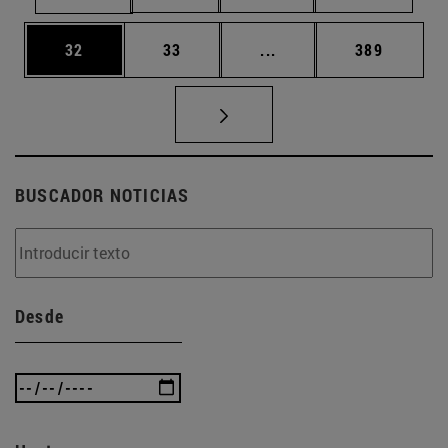
Página
Página
Páginas intermedias U
Página
32
33
...
389
BUSCADOR NOTICIAS
Desde