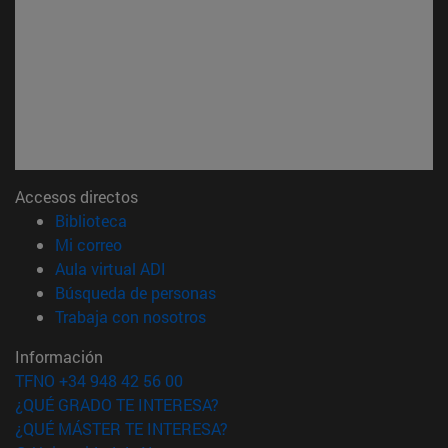
Accesos directos
(abre en nueva ventana)
Biblioteca
(abre en nueva ventana)
Mi correo
(abre en nueva ventana)
Aula virtual ADI
(abre en nueva ventana)
Búsqueda de personas
(abre en nueva ventana)
Trabaja con nosotros
Información
TFNO +34 948 42 56 00
¿QUÉ GRADO TE INTERESA?
¿QUÉ MÁSTER TE INTERESA?