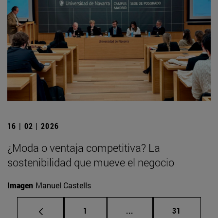
16 | 02 | 2026
¿Moda o ventaja competitiva? La
sostenibilidad que mueve el negocio
Imagen
Manuel Castells
Página
Páginas intermedias Us
Página
1
...
31