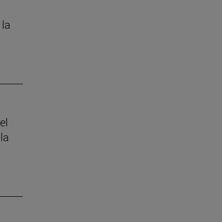
 la
el
la