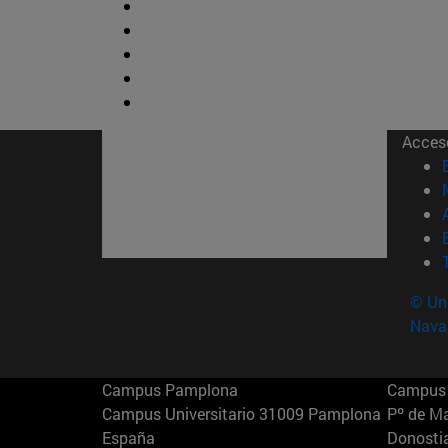
Acces
© Uni
Nava
Campus Pamplona
Campus 
Campus Universitario 31009 Pamplona
Pº de M
España
Donosti