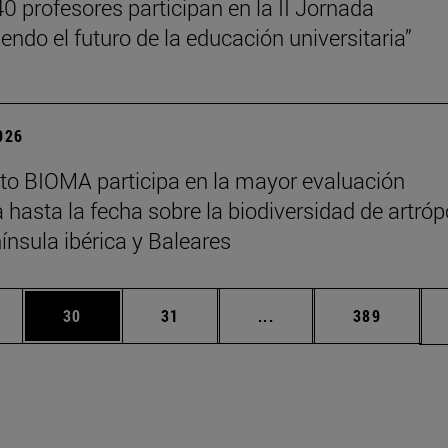
0 profesores participan en la II Jornada
endo el futuro de la educación universitaria”
2026
tuto BIOMA participa en la mayor evaluación
a hasta la fecha sobre la biodiversidad de artró
nínsula ibérica y Baleares
edias Use TAB para desplazarse.
ina
Página
Página
Páginas intermedias Us
Página
30
31
...
389