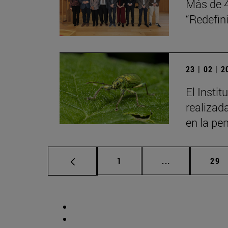
Más de 4
“Redefini
23 | 02 | 
El Insti
realizad
en la pe
Página
Páginas interm
Pág
1
...
29