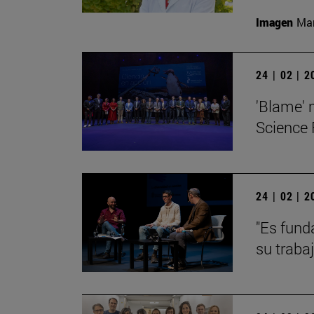
Imagen
Man
24 | 02 | 
'Blame' 
Science 
24 | 02 | 
"Es fund
su traba