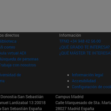
os directos
Información
(abre en nueva ventana)
Biblioteca
TFNO +34 948 42 56 00
(abre en nueva ventana)
Mi correo
¿QUÉ GRADO TE INTERESA?
(abre en nueva ventana)
Aula virtual ADI
¿QUÉ MÁSTER TE INTERESA
(abre en nueva ventana)
Búsqueda de personas
(abre en nueva ventana)
Trabaja con nosotros
versidad de
Información legal
rra
Accesibilidad
Configuración de coo
Donostia-San Sebastián
Campus Madrid
anuel Lardizabal 13 20018
Calle Marquesado de Sta. Marta
a-San Sebastián España
28027 Madrid España