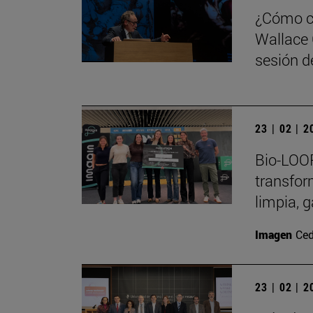
¿Cómo ca
Wallace 
sesión de
23 | 02 | 
Bio-LOOP
transfor
limpia, 
Imagen
Ced
23 | 02 | 