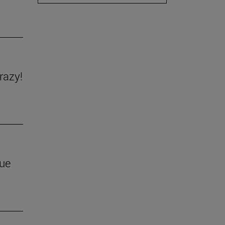
razy!
que