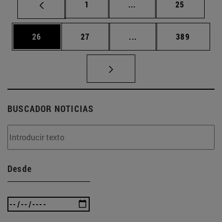
Página
Páginas intermedias Us
Página
1
...
25
Página
Página
Páginas intermedias U
Página
26
27
...
389
BUSCADOR NOTICIAS
Desde