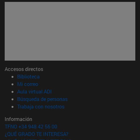
Accesos directos
(abre en nueva ventana)
Biblioteca
(abre en nueva ventana)
Mi correo
(abre en nueva ventana)
Aula virtual ADI
(abre en nueva ventana)
Búsqueda de personas
(abre en nueva ventana)
Trabaja con nosotros
Información
TFNO +34 948 42 56 00
¿QUÉ GRADO TE INTERESA?