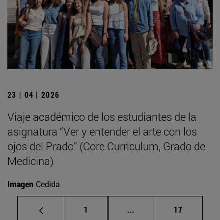
23 | 04 | 2026
Viaje académico de los estudiantes de la
asignatura “Ver y entender el arte con los
ojos del Prado” (Core Curriculum, Grado de
Medicina)
Imagen
Cedida
Página
Páginas intermedias Us
Página
1
...
17