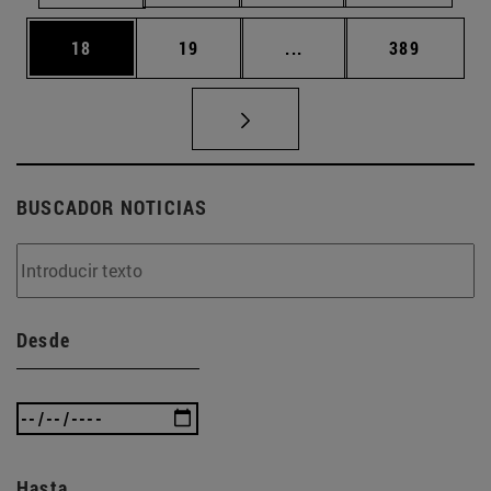
Página
Página
Páginas intermedias U
Página
18
19
...
389
BUSCADOR NOTICIAS
Desde
Hasta