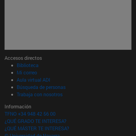
Accesos directos
(abre en nueva ventana)
Biblioteca
(abre en nueva ventana)
Mi correo
(abre en nueva ventana)
Aula virtual ADI
(abre en nueva ventana)
Búsqueda de personas
(abre en nueva ventana)
Trabaja con nosotros
Información
TFNO +34 948 42 56 00
¿QUÉ GRADO TE INTERESA?
¿QUÉ MÁSTER TE INTERESA?
© Universidad de Navarra