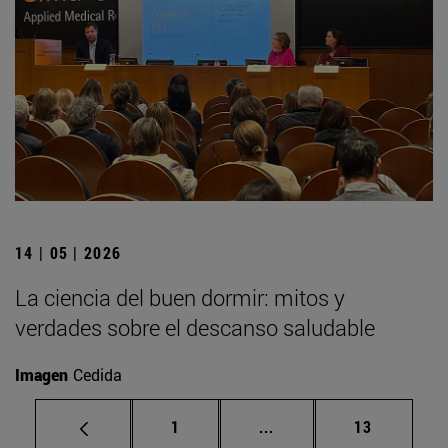
14 | 05 | 2026
La ciencia del buen dormir: mitos y
verdades sobre el descanso saludable
Imagen
Cedida
Página
Páginas intermedias Us
Página
1
...
13