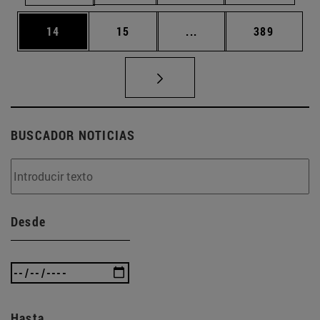
Página
Página
Páginas intermedias U
Página
14
15
...
389
BUSCADOR NOTICIAS
Desde
Hasta