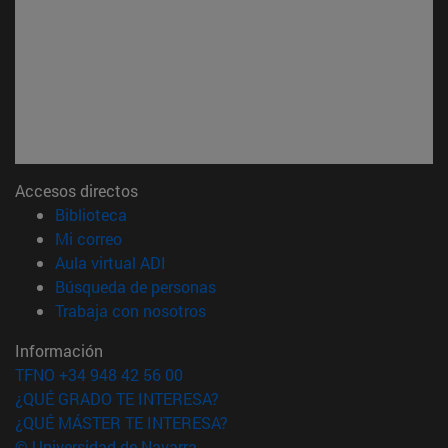
Accesos directos
(abre en nueva ventana)
Biblioteca
(abre en nueva ventana)
Mi correo
(abre en nueva ventana)
Aula virtual ADI
(abre en nueva ventana)
Búsqueda de personas
(abre en nueva ventana)
Trabaja con nosotros
Información
TFNO +34 948 42 56 00
¿QUÉ GRADO TE INTERESA?
¿QUÉ MÁSTER TE INTERESA?
© Universidad de Navarra