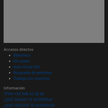
Accesos directos
(abre en nueva ventana)
Biblioteca
(abre en nueva ventana)
Mi correo
(abre en nueva ventana)
Aula virtual ADI
(abre en nueva ventana)
Búsqueda de personas
(abre en nueva ventana)
Trabaja con nosotros
Información
TFNO +34 948 42 56 00
¿QUÉ GRADO TE INTERESA?
¿QUÉ MÁSTER TE INTERESA?